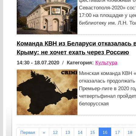
фестиваля «Книжный б
Севастополя-2020» сос
17:00 на площадке у це
библиотеку им. Л.Н. То
Команда КВН из Беларуси отказалась 
Крыму: не хочет ехать через Россию
14:30 - 18.07.2020
/
Категория:
Культура
Минская команда КВН 
отказалась продолжать
Премьер-лиге в 2020 год
четвертьфинал пройдет
белорусская
Первая
«
12
13
14
15
16
17
18