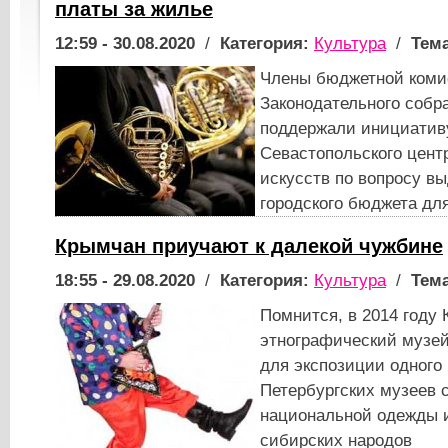
платы за жилье
12:59 - 30.08.2020
/
Категория:
Культура
/
Тема
Члены бюджетной коми
Законодательного собр
поддержали инициатив
Севастопольского цент
искусств по вопросу в
городского бюджета дл
Крымчан приучают к далекой чужбине
18:55 - 29.08.2020
/
Категория:
Культура
/
Тема
Помнится, в 2014 году
этнографический музей
для экспозиции одного 
Петербургских музеев 
национальной одежды 
сибирских народов