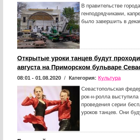
В правительстве города
генподрядчиками, капр
было завершить в дека
Открытые уроки танцев будут проходи
августа на Приморском бульваре Сева
08:01 - 01.08.2020
/
Категория:
Культура
Севастопольская федер
рок-н-ролла выступила
проведения серии бесп
уроков танцев. Они бу