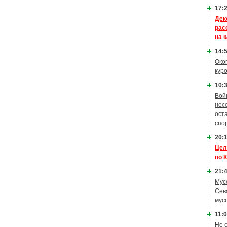
17:2
Дек
рас
на 
14:5
Око
кур
10:3
Вой
нес
ост
спо
20:1
Цел
по 
21:4
Мус
Сев
мус
11:0
Не 