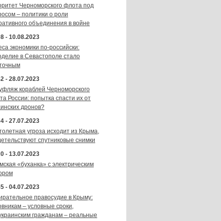
оритет Черноморского флота под
росом – политики о роли
ративного объединения в войне
8 - 10.08.2023
еса экономики по-российски:
оделие в Севастополе стало
точным
2 - 28.07.2023
уфляж кораблей Черноморского
та России: попытка спасти их от
аинских дронов?
4 - 27.07.2023
толетная угроза исходит из Крыма,
детельствуют спутниковые снимки
0 - 13.07.2023
мская «буханка» с электрическим
ором
5 - 04.07.2023
ирательное правосудие в Крыму:
овникам – условные сроки,
украинским гражданам – реальные