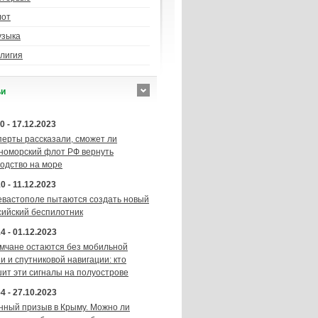
лот
узыка
лигия
ьи
0 - 17.12.2023
перты рассказали, сможет ли
номорский флот РФ вернуть
подство на море
0 - 11.12.2023
евастополе пытаются создать новый
сийский беспилотник
4 - 01.12.2023
мчане остаются без мобильной
и и спутниковой навигации: кто
шит эти сигналы на полуострове
4 - 27.10.2023
нный призыв в Крыму. Можно ли