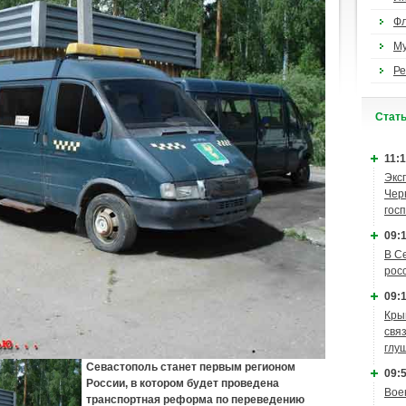
Ф
М
Ре
Cтат
11:1
Экс
Чер
гос
09:1
В С
рос
09:1
Кры
связ
глу
Севастополь станет первым регионом
09:5
России, в котором будет проведена
Вое
транспортная реформа по переведению