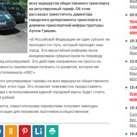
кры
всех маршрутов общественного транспорта
рос
на регулируемый тариф. Об этом
рассказал заместитель директора
09:0
городского департамента транспорта и
Нед
дорожно-транспортной инфраструктуры
сни
Артем Гришин.
аре
«В Российской Федерации ни один субъект не
18:3
проходил тот путь, который проходит наш
«Та
город. Эта масштабная реформа была
Кры
инициирована губернатором по переводу
ряд регулируемой. Это действие направлено не просто на
10:0
жность перевозчикам получить то развитие, которое им
«Ст
гостелеканала «ИКС».
Кры
кол
 что регулируемые тарифы на всех маршрутах общественного
бре этого года. Это позволит повсеместно предоставлять
18:4
дка с использованием единой городской карты будет стоить
Уси
8 рублей.
мож
ента, севастопольские перевозчики получают ежегодно
19:3
дотации для перевозки льготников в общественном
Сел
без
без
19:4