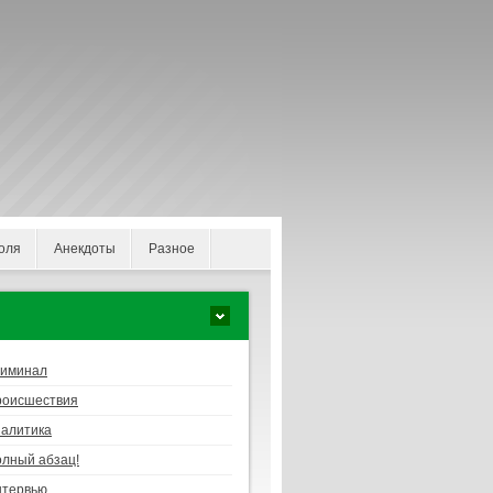
оля
Анекдоты
Разное
риминал
роисшествия
алитика
лный абзац!
нтервью