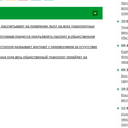
Авт
воп
опе
10:0
 рассчитывают на появление льгот на всех транспортных
Чуд
вин
готникам придется предъявлять паспорт в общественном
убы
09:4
стополя разрывает контракт с перевозчиком за отсутствие
Кам
фло
онца года весь общественный транспорт перейдет на
укр
09:3
Вер
сви
19:2
Кры
мот
12:4
Изб
чин
про