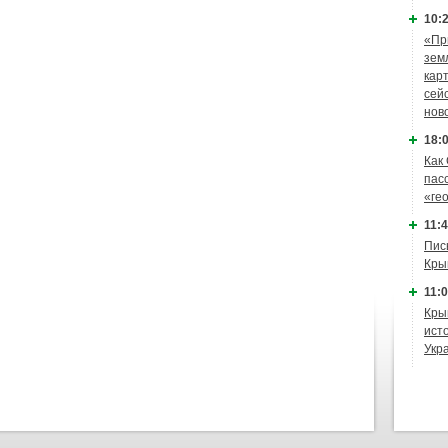
10:2
«Пр
зем
кар
сей
нов
18:0
Как
пас
«ге
11:4
Пис
Кры
11:0
Кры
ист
Укр