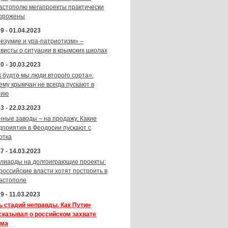
астополю мегапроекты практически
орожены
9 - 01.04.2023
безумие и ура-патриотизм» –
ивисты о ситуации в крымских школах
0 - 30.03.2023
к будто мы люди второго сорта».
ему крымчан не всегда пускают в
зию
3 - 22.03.2023
нные заводы – на продажу. Какие
дприятия в Феодосии пускают с
отка
7 - 14.03.2023
лиарды на долгоиграющие проекты:
 российские власти хотят построить в
астополе
9 - 11.03.2023
ь стадий неправды. Как Путин
сказывал о российском захвате
ма