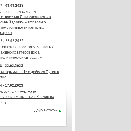
7 - 03.03.2023
и очередном сильном
летрясении Ялта сложится как
точный домик» – эксперты о
смоустойчивости крымских
остроек
2 - 22.02.2023
 Севастополь остался без новых
сажирских катеров из-за
ополитической ситуации»
8 - 22.02.2023
ьма крымчан: Чего добился Путин в
му?
4 - 17.02.2023
м, война и «культурно-
орическая» экспансия Кремля на
аину
Другие статьи