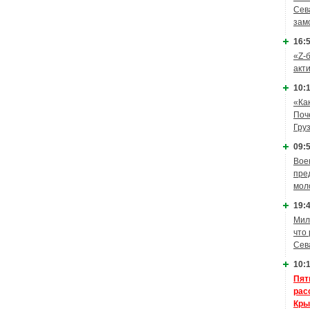
Сев
зам
16:5
«Z-
акт
10:1
«Ка
Поч
Гру
09:5
Вое
пре
мол
19:4
Мил
что
Сев
10:1
Пят
рас
Кры