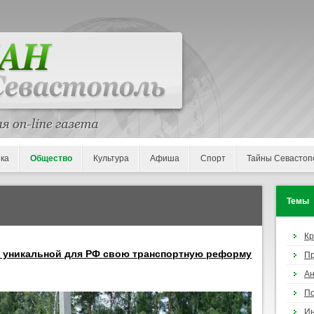
ка
Общество
Культура
Афиша
Спорт
Тайны Севастоп
Темы
К
т уникальной для РФ свою транспортную реформу
П
Ан
По
И