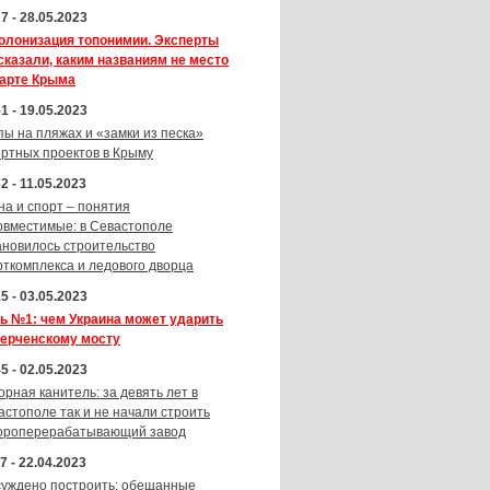
7 - 28.05.2023
олонизация топонимии. Эксперты
сказали, каким названиям не место
карте Крыма
1 - 19.05.2023
пы на пляжах и «замки из песка»
ортных проектов в Крыму
2 - 11.05.2023
на и спорт – понятия
овместимые: в Севастополе
ановилось строительство
рткомплекса и ледового дворца
5 - 03.05.2023
ь №1: чем Украина может ударить
Керченскому мосту
5 - 02.05.2023
орная канитель: за девять лет в
астополе так и не начали строить
ороперерабатывающий завод
7 - 22.04.2023
суждено построить: обещанные