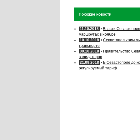
Похожие новости
11.10.2018
•
Власти Севастополя
маршрутах в ноябре
10.10.2018
•
Севастопольским ль
транспорте
09.10.2018
•
Правительство Сева
валидаторов
21.09.2018
•
В Севастополе до к
регулируемый тариф