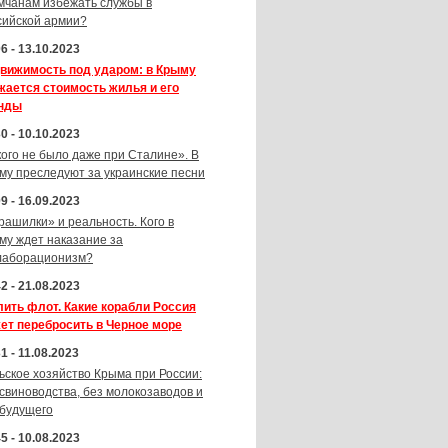
мчанам избежать службы в
сийской армии?
6 - 13.10.2023
вижимость под ударом: в Крыму
жается стоимость жилья и его
нды
0 - 10.10.2023
кого не было даже при Сталине». В
му преследуют за украинские песни
9 - 16.09.2023
рашилки» и реальность. Кого в
му ждет наказание за
лаборационизм?
2 - 21.08.2023
лить флот. Какие корабли Россия
ет перебросить в Черное море
1 - 11.08.2023
ьское хозяйство Крыма при России:
 свиноводства, без молокозаводов и
 будущего
5 - 10.08.2023